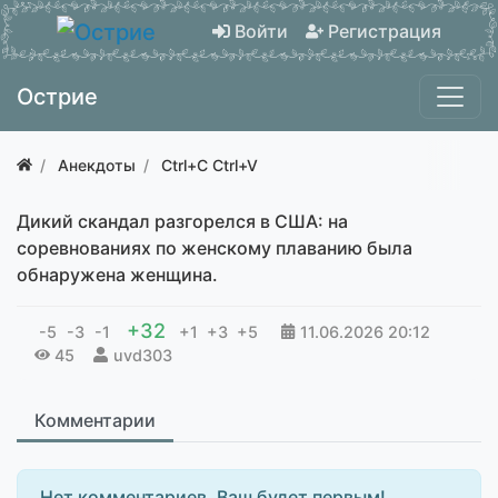
Войти
Регистрация
Острие
Анекдоты
Ctrl+C Ctrl+V
Дикий скандал разгорелся в США: на
соревнованиях по женскому плаванию была
обнаружена женщина.
+32
-5
-3
-1
+1
+3
+5
11.06.2026
20:12
45
uvd303
Комментарии
Нет комментариев. Ваш будет первым!