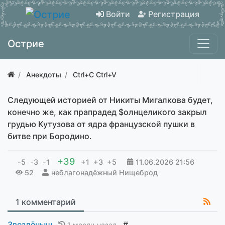
Войти
Регистрация
Острие
Анекдоты
Ctrl+C Ctrl+V
Следующей историей от Никиты Мигалкова будет,
конечно же, как прапрадед $олнцеликого закрыл
грудью Кутузова от ядра французской пушки в
битве при Бородино.
+39
-5
-3
-1
+1
+3
+5
11.06.2026
21:56
52
неблагонадёжный Нищеброд
1 комментарий
Звездёныш
#
1 месяц назад