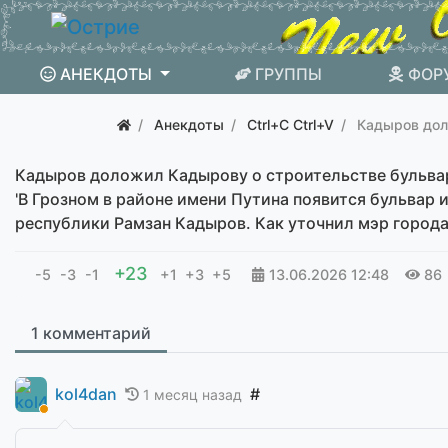
АНЕКДОТЫ
ГРУППЫ
ФОР
Анекдоты
Ctrl+C Ctrl+V
Кадыров дол
Кадыров доложил Кадырову о строительстве бульва
'В Грозном в районе имени Путина появится бульвар
республики Рамзан Кадыров. Как уточнил мэр город
+23
-5
-3
-1
+1
+3
+5
13.06.2026
12:48
86
1 комментарий
kol4dan
#
1 месяц назад