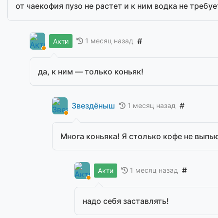
от чаекофия пузо не растет и к ним водка не требу
#
1 месяц назад
Акти
да, к ним — только коньяк!
Звездёныш
#
1 месяц назад
Многа коньяка! Я столько кофе не выпь
#
1 месяц назад
Акти
надо себя заставлять!