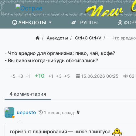
АНЕКДОТЫ
ГРУППЫ
ФОР
Анекдоты
Ctrl+C Ctrl+V
- Что вредно
- Что вредно для организма: пиво, чай, кофе?
- Вы пивом когда-нибудь обжигались?
+10
-5
-3
-1
+1
+3
+5
15.06.2026
00:25
62
4 комментария
uepusto
#
1 месяц назад
горизонт планирования — ниже плинтуса