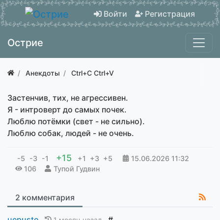
Войти
Регистрация
Острие
Анекдоты
Ctrl+C Ctrl+V
Застенчив, тих, не агрессивен.
Я - интроверт до самых почек.
Люблю потёмки (свет - не сильно).
Люблю собак, людей - не очень.
+15
-5
-3
-1
+1
+3
+5
15.06.2026
11:32
106
Тупой Гудвин
2 комментария
uepusto
#
1 месяц назад