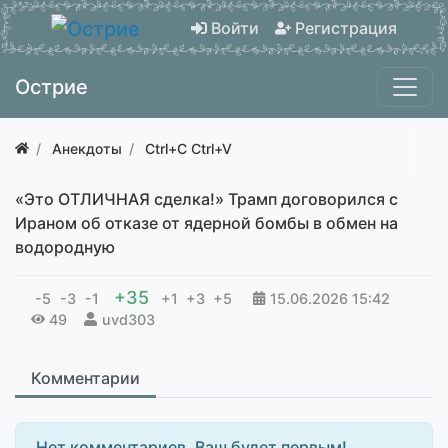
Войти
Регистрация
Острие
Анекдоты
Ctrl+C Ctrl+V
«Это ОТЛИЧНАЯ сделка!» Трамп договорился с
Ираном об отказе от ядерной бомбы в обмен на
водородную
+35
-5
-3
-1
+1
+3
+5
15.06.2026
15:42
49
uvd303
Комментарии
Нет комментариев. Ваш будет первым!