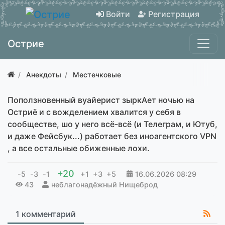
Войти
Регистрация
Острие
Анекдоты
Местечковые
Поползновенный вуайерист зыркАет ночью на
Остриё и с вожделением хвалится у себя в
сообществе, шо у него всё-всё (и Телеграм, и Ютуб,
и даже Фейсбук...) работает без иноагентского VPN
, а все остальные обиженные лохи.
+20
-5
-3
-1
+1
+3
+5
16.06.2026
08:29
43
неблагонадёжный Нищеброд
1 комментарий