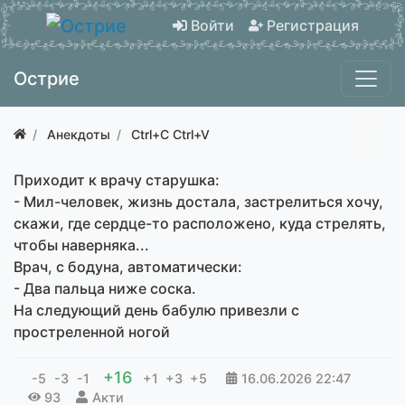
Войти
Регистрация
Острие
Анекдоты
Ctrl+C Ctrl+V
Приходит к врачу старушка:
- Мил-человек, жизнь достала, застрелиться хочу,
скажи, где сердце-то расположено, куда стрелять,
чтобы наверняка...
Врач, с бодуна, автоматически:
- Два пальца ниже соска.
На следующий день бабулю привезли с
простреленной ногой
+16
-5
-3
-1
+1
+3
+5
16.06.2026
22:47
93
Акти