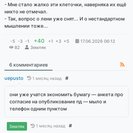
- Мне стало жалко эти клеточки, наверняка их ещё
никто не отмечал.
- Так, вопрос о лени уже снят... И о нестандартном
мышлении тоже...
+40
-5
-3
-1
+1
+3
+5
17.06.2026
06:12
82
Земляк
6 комментариев
uepusto
#
1 месяц назад
они уже учатся экономить бумагу — анкета про
согласие на опубликование пд — мыло и
телефон одним пунктом
#
1 месяц назад
Земляк