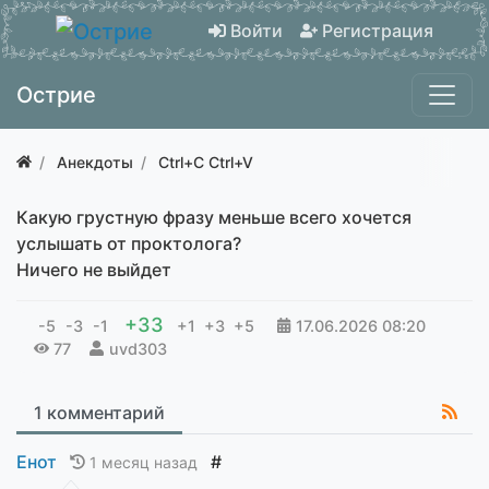
Войти
Регистрация
Острие
Анекдоты
Ctrl+C Ctrl+V
Какую грустную фразу меньше всего хочется
услышать от проктолога?
Ничего не выйдет
+33
-5
-3
-1
+1
+3
+5
17.06.2026
08:20
77
uvd303
1 комментарий
Енот
#
1 месяц назад