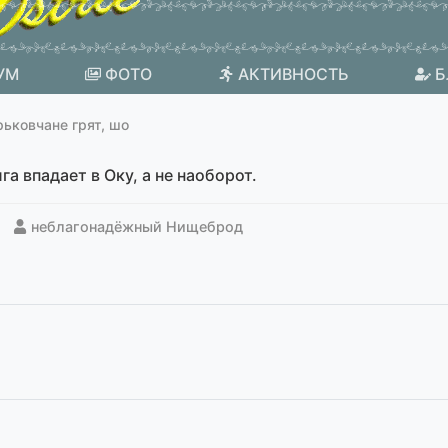
УМ
ФОТО
АКТИВНОСТЬ
Б
рьковчане грят, шо
а впадает в Оку, а не наоборот.
неблагонадёжный Нищеброд