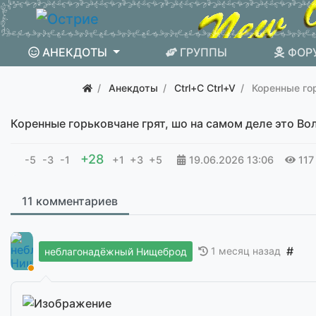
АНЕКДОТЫ
ГРУППЫ
ФОР
Анекдоты
Ctrl+C Ctrl+V
Коренные го
Коренные горьковчане грят, шо на самом деле это Волг
+28
-5
-3
-1
+1
+3
+5
19.06.2026
13:06
117
11 комментариев
#
1 месяц назад
неблагонадёжный Нищеброд