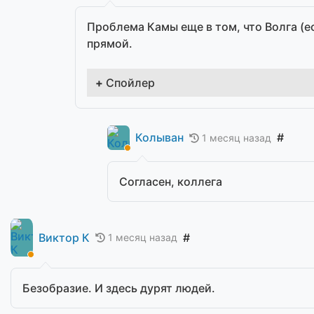
Проблема Камы еще в том, что Волга (е
прямой.
Спойлер
Колыван
#
1 месяц назад
Согласен, коллега
Виктор К
#
1 месяц назад
Безобразие. И здесь дурят людей.