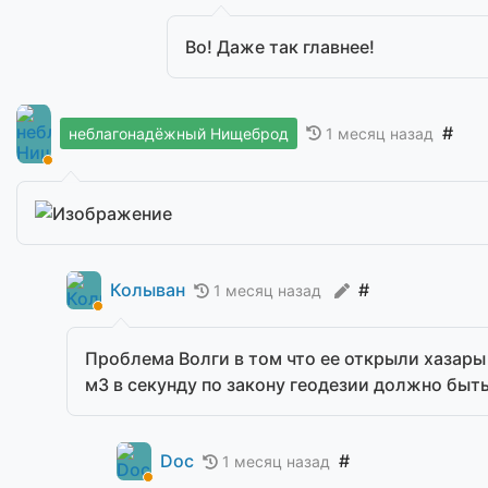
Во! Даже так главнее!
#
1 месяц назад
неблагонадёжный Нищеброд
Колыван
#
1 месяц назад
Проблема Волги в том что ее открыли хазары 
м3 в секунду по закону геодезии должно быт
Doc
#
1 месяц назад