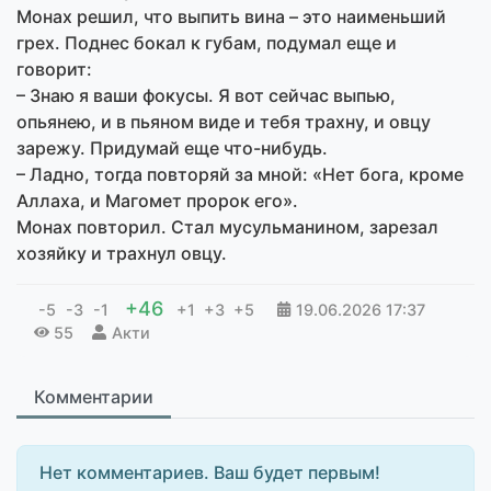
Монах решил, что выпить вина – это наименьший
грех. Поднес бокал к губам, подумал еще и
говорит:
– Знаю я ваши фокусы. Я вот сейчас выпью,
опьянею, и в пьяном виде и тебя трахну, и овцу
зарежу. Придумай еще что-нибудь.
– Ладно, тогда повторяй за мной: «Нет бога, кроме
Аллаха, и Магомет пророк его».
Монах повторил. Стал мусульманином, зарезал
хозяйку и трахнул овцу.
+46
-5
-3
-1
+1
+3
+5
19.06.2026
17:37
55
Акти
Комментарии
Нет комментариев. Ваш будет первым!