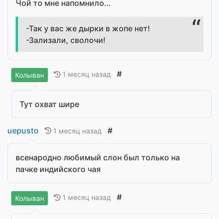
Чой то мне напомнило…
-Так у вас же дырки в жопе нет!
-Зализали, сволочи!
#
1 месяц назад
Колыван
Тут охват шире
uepusto
#
1 месяц назад
всенародно любимый слон был только на
пачке индийского чая
#
1 месяц назад
Колыван