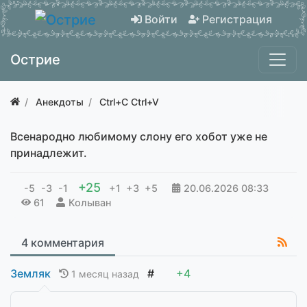
Войти
Регистрация
Острие
Анекдоты
Ctrl+C Ctrl+V
Всенародно любимому слону его хобот уже не
принадлежит.
+25
-5
-3
-1
+1
+3
+5
20.06.2026
08:33
61
Колыван
4 комментария
Земляк
#
+4
1 месяц назад