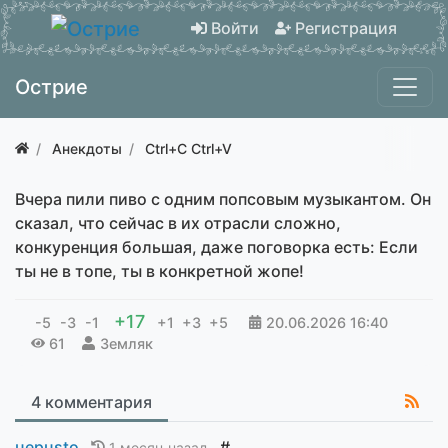
Войти
Регистрация
Острие
Анекдоты
Ctrl+C Ctrl+V
Вчера пили пиво с одним попсовым музыкантом. Он
сказал, что сейчас в их отрасли сложно,
конкуренция большая, даже поговорка есть: Если
ты не в топе, ты в конкретной жопе!
+17
-5
-3
-1
+1
+3
+5
20.06.2026
16:40
61
Земляк
4 комментария
uepusto
#
1 месяц назад