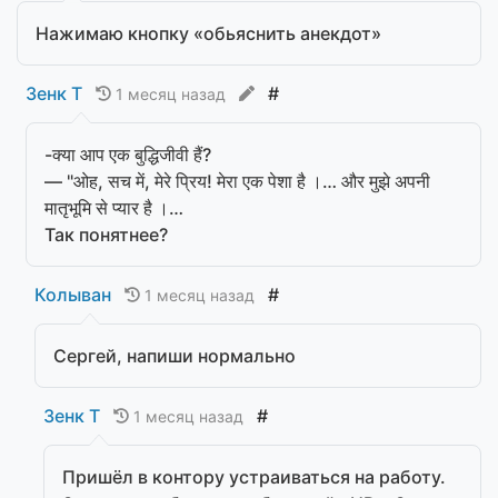
Нажимаю кнопку «обьяснить анекдот»
Зенк Т
#
1 месяц назад
-क्या आप एक बुद्धिजीवी हैं?
— "ओह, सच में, मेरे प्रिय! मेरा एक पेशा है ।… और मुझे अपनी
मातृभूमि से प्यार है ।…
Так понятнее?
Колыван
#
1 месяц назад
Сергей, напиши нормально
Зенк Т
#
1 месяц назад
Пришёл в контору устраиваться на работу.