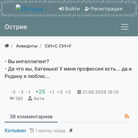
Войти
Регистрация
Острие
Анекдоты
Ctrl+C Ctrl+V
- Вы интеллигент?
- Да что вы, батенька! У меня профессия есть... да и
Родину я люблю...
+25
-5
-3
-1
+1
+3
+5
21.06.2026
16:10
160
Акти
38 комментариев
Колыван
#
1 месяц назад