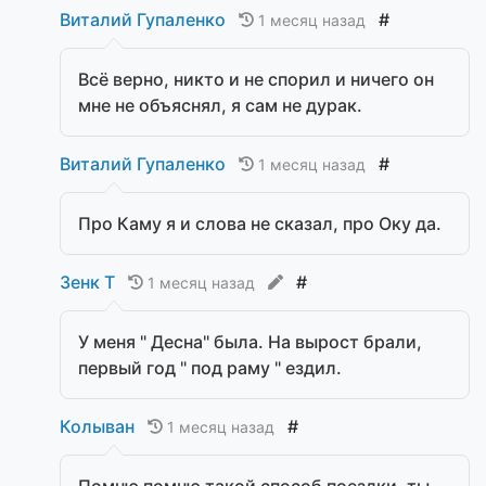
Виталий Гупаленко
#
1 месяц назад
Всё верно, никто и не спорил и ничего он
мне не объяснял, я сам не дурак.
Виталий Гупаленко
#
1 месяц назад
Про Каму я и слова не сказал, про Оку да.
Зенк Т
#
1 месяц назад
У меня " Десна" была. На вырост брали,
первый год " под раму " ездил.
Колыван
#
1 месяц назад
Помню помню такой способ поездки, ты