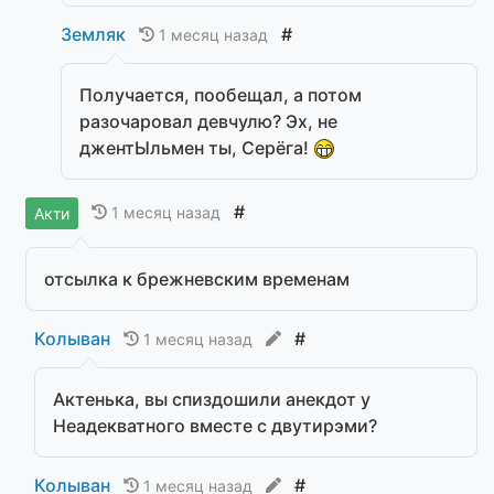
Земляк
#
1 месяц назад
Получается, пообещал, а потом
разочаровал девчулю? Эх, не
джентЫльмен ты, Серёга!
#
1 месяц назад
Акти
отсылка к брежневским временам
Колыван
#
1 месяц назад
Актенька, вы спиздошили анекдот у
Неадекватного вместе с двутирэми?
Колыван
#
1 месяц назад