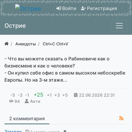
Войти
Регистрация
Острие
Анекдоты
Ctrl+C Ctrl+V
- Что вы можете сказать о Рабиновиче как о
бизнесмене и как о человеке?
- Он купил себе офис в самом высоком небоскребе
Европы. Но на 3-м этаже...
+25
-5
-3
-1
+1
+3
+5
22.06.2026
22:31
94
Акти
2 комментария
Земляк
#
1 месяц назад