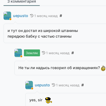
3 комментария
uepusto
#
1 месяц назад
и тут он достал из широкой штанины
передюю бабку с частью станины
#
1 месяц назад
Земляк
Не ты ли надысь говорил об извращениях?
uepusto
#
1 месяц назад
yes, sir