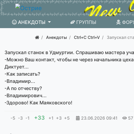
АНЕКДОТЫ
ГРУППЫ
ФОР
Анекдоты
Ctrl+C Ctrl+V
Запускал ст
Запускал станок в Удмуртии. Спрашиваю мастера уча
-Можно Ваш контакт, чтобы не через начальника цех
Диктует...
-Как записать?
-Владимир...
-А по отчеству?
-Владимирович...
-Здорово! Как Маяковского!
+33
-5
-3
-1
+1
+3
+5
23.06.2026
09:41
57