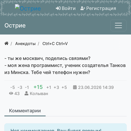
Войти
Регистрация
Острие
Анекдоты
Ctrl+C Ctrl+V
- ты же москвич, поделись связями?
- моя жена программист, ученик создателья Танков
из Минска. Тебе чей телефон нужен?
+15
-5
-3
-1
+1
+3
+5
23.06.2026
14:39
43
Колыван
Комментарии
Нет комментариев. Ваш будет первым!