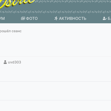
УМ
ФОТО
АКТИВНОСТЬ
Б
прошёл сеанс
uvd303