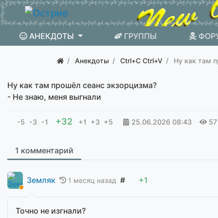
АНЕКДОТЫ
ГРУППЫ
ФОР
Анекдоты
Ctrl+C Ctrl+V
Ну как там 
Ну как там прошёл сеанс экзорцизма?
- Не знаю, меня выгнали
+32
-5
-3
-1
+1
+3
+5
25.06.2026
08:43
57
1 комментарий
Земляк
#
+1
1 месяц назад
Точно не изгнали?