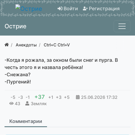
Войти
Регистрация
Острие
Анекдоты
Ctrl+C Ctrl+V
-Когда я рожала, за окном были снег и пурга. В
честь этого я и назвала ребёнка!
-Снежана?
-Пургений!
+37
-5
-3
-1
+1
+3
+5
25.06.2026
17:32
43
Земляк
Комментарии