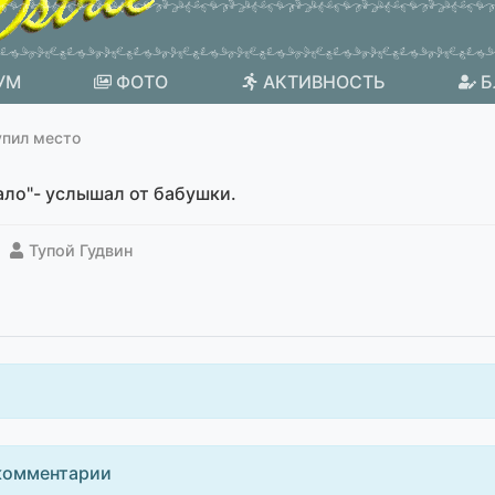
УМ
ФОТО
АКТИВНОСТЬ
Б
упил место
ало"- услышал от бабушки.
Тупой Гудвин
комментарии