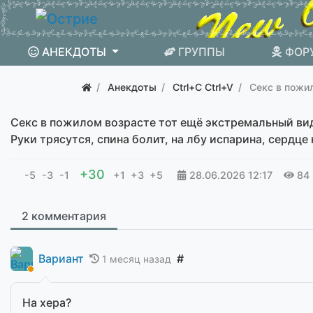
АНЕКДОТЫ
ГРУППЫ
ФОР
Анекдоты
Ctrl+C Ctrl+V
Секс в пожи
Секс в пожилом возрасте тот ещё экстремальный ви
Руки трясутся, спина болит, на лбу испарина, сердце
+30
-5
-3
-1
+1
+3
+5
28.06.2026
12:17
84
2 комментария
Вариант
#
1 месяц назад
На хера?