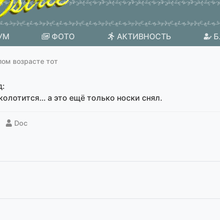
УМ
ФОТО
АКТИВНОСТЬ
Б
лом возрасте тот
д:
 колотится… а это ещё только носки снял.
Doc