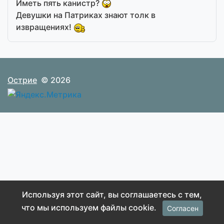
Иметь пять канистр?
Девушки на Патриках знают толк в
извращениях!
Острие
© 2026
Используя этот сайт, вы соглашаетесь с тем,
что мы используем файлы cookie.
Согласен