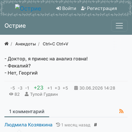
Войти
Регистрация
Острие
Анекдоты
Ctrl+C Ctrl+V
- Доктор, я принес на анализ говна!
- Фекалий?
- Нет, Георгий
+23
-5
-3
-1
+1
+3
+5
30.06.2026
14:28
82
Тупой Гудвин
1 комментарий
Людмила Козявкина
#
1 месяц назад