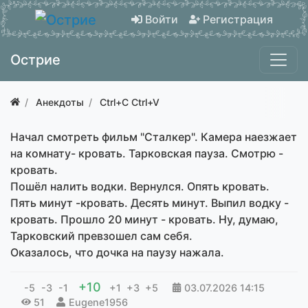
Войти
Регистрация
Острие
Анекдоты
Ctrl+C Ctrl+V
Начал смотреть фильм "Сталкер". Камера наезжает
на комнату- кровать. Тарковская пауза. Смотрю -
кровать.
Пошёл налить водки. Вернулся. Опять кровать.
Пять минут -кровать. Десять минут. Выпил водку -
кровать. Прошло 20 минут - кровать. Ну, думаю,
Тарковский превзошел сам себя.
Оказалось, что дочка на паузу нажала.
+10
-5
-3
-1
+1
+3
+5
03.07.2026
14:15
51
Eugene1956