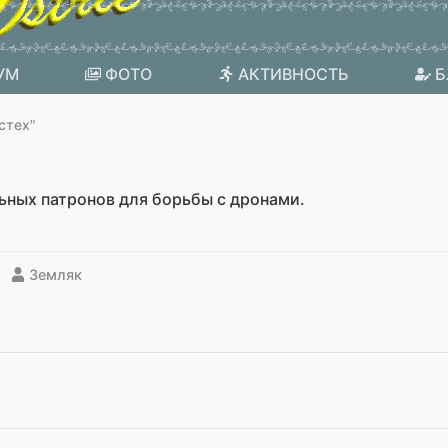
УМ
ФОТО
АКТИВНОСТЬ
Б
стех"
ьных патронов для борьбы с дронами.
Земляк