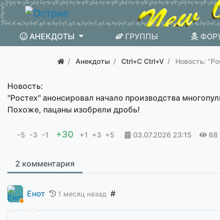
АНЕКДОТЫ
ГРУППЫ
ФОР
Анекдоты
Ctrl+C Ctrl+V
Новость: "Ро
Новость:
"Ростех" анонсировал начало производства многопул
Похоже, пацаны изобрели дробь!
+30
-5
-3
-1
+1
+3
+5
03.07.2026
23:15
68
2 комментария
Енот
#
1 месяц назад