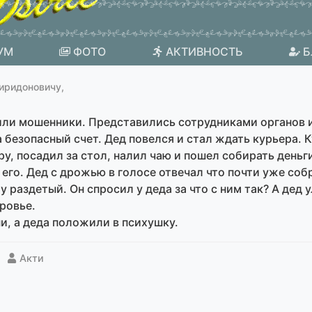
УМ
ФОТО
АКТИВНОСТЬ
Б
иридоновичу,
или мошенники. Представились сотрудниками органов и 
 безопасный счет. Дед повелся и стал ждать курьера. 
у, посадил за стол, налил чаю и пошел собирать деньги
 его. Дед с дрожью в голосе отвечал что почти уже соб
у раздетый. Он спросил у деда за что с ним так? А дед 
ровье.
ни, а деда положили в психушку.
Акти