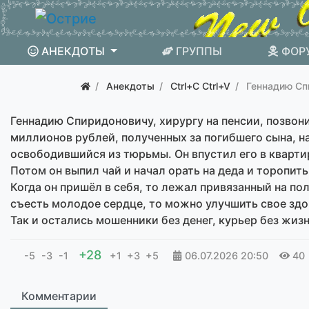
АНЕКДОТЫ
ГРУППЫ
ФОР
Анекдоты
Ctrl+C Ctrl+V
Геннадию Сп
Геннадию Спиридоновичу, хирургу на пенсии, позвон
миллионов рублей, полученных за погибшего сына, на
освободившийся из тюрьмы. Он впустил его в квартир
Потом он выпил чай и начал орать на деда и торопить
Когда он пришёл в себя, то лежал привязанный на пол
съесть молодое сердце, то можно улучшить свое здо
Так и остались мошенники без денег, курьер без жиз
+28
-5
-3
-1
+1
+3
+5
06.07.2026
20:50
40
Комментарии