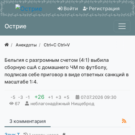
Войти
Регистрация
Острие
Анекдоты
Ctrl+C Ctrl+V
Бельгия с разгромным счетом (4:1) выбила
сборную сшА с домашнего ЧМ по футболу,
подписав себе приговор в виде ответных санкций в
масштабе 1:4.
+26
-5
-3
-1
+1
+3
+5
07.07.2026
09:30
67
неблагонадёжный Нищеброд
3 комментария
Зенк Т
#
1 месяц назад