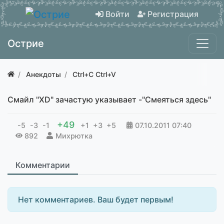
Войти
Регистрация
Острие
Анекдоты
Ctrl+C Ctrl+V
Смайл "XD" зачастую указывает -"Смеяться здесь"
+49
-5
-3
-1
+1
+3
+5
07.10.2011
07:40
892
Михрютка
Комментарии
Нет комментариев. Ваш будет первым!