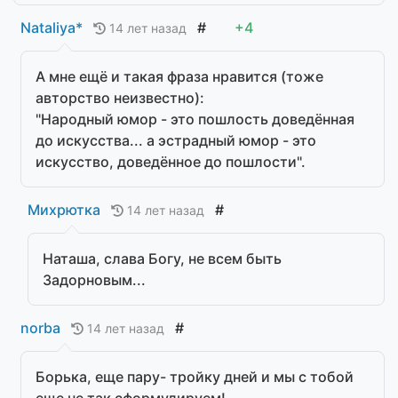
Nataliya*
#
+4
14 лет назад
А мне ещё и такая фраза нравится (тоже
авторство неизвестно):
"Народный юмор - это пошлость доведённая
до искусства... а эстрадный юмор - это
искусство, доведённое до пошлости".
Михрютка
#
14 лет назад
Наташа, слава Богу, не всем быть
Задорновым...
norba
#
14 лет назад
Борька, еще пару- тройку дней и мы с тобой