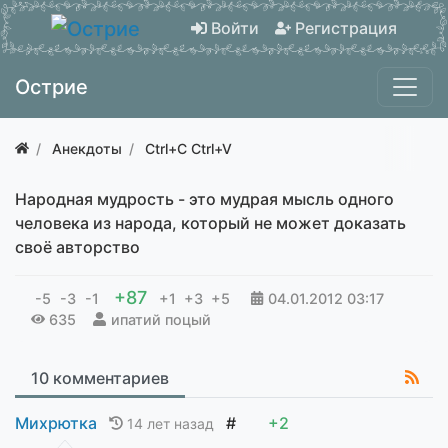
Войти
Регистрация
Острие
Анекдоты
Ctrl+C Ctrl+V
Hародная мудрость - это мудрая мысль одного
человека из народа, который не может доказать
своё авторство
+87
-5
-3
-1
+1
+3
+5
04.01.2012
03:17
635
ипатий поцый
10 комментариев
Михрютка
#
+2
14 лет назад