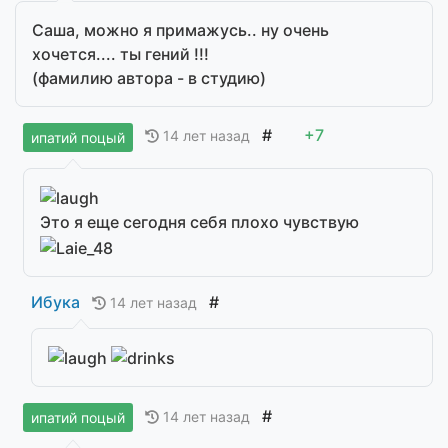
Саша, можно я примажусь.. ну очень
хочется.... ты гений !!!
(фамилию автора - в студию)
#
+7
14 лет назад
ипатий поцый
Это я еще сегодня себя плохо чувствую
Ибука
#
14 лет назад
#
14 лет назад
ипатий поцый