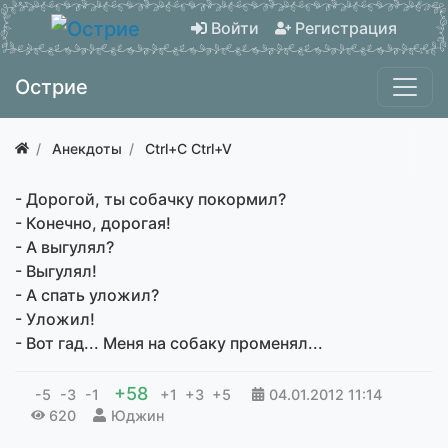
Войти
Регистрация
Острие
Анекдоты
Ctrl+C Ctrl+V
- Дорогой, ты собачку покормил?
- Конечно, дорогая!
- А выгулял?
- Выгулял!
- А спать уложил?
- Уложил!
- Вот гад... Меня на собаку променял...
+58
-5
-3
-1
+1
+3
+5
04.01.2012
11:14
620
Юджин