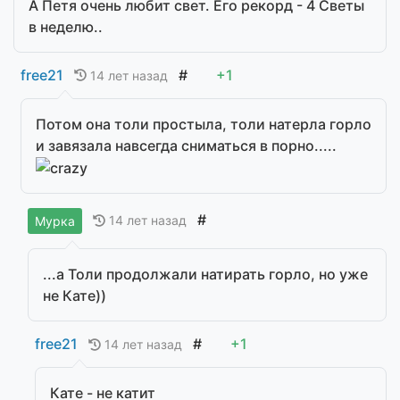
А Петя очень любит свет. Его рекорд - 4 Светы
в неделю..
free21
#
+1
14 лет назад
Потом она толи простыла, толи натерла горло
и завязала навсегда сниматься в порно.....
#
14 лет назад
Мурка
...а Толи продолжали натирать горло, но уже
не Кате))
free21
#
+1
14 лет назад
Кате - не катит