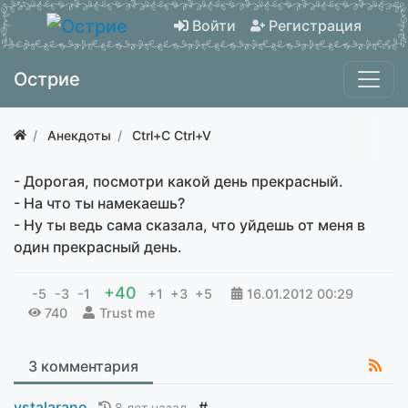
Войти
Регистрация
Острие
Анекдоты
Ctrl+C Ctrl+V
- Дорогая, посмотри какой день прекрасный.
- На что ты намекаешь?
- Ну ты ведь сама сказала, что уйдешь от меня в
один прекрасный день.
+40
-5
-3
-1
+1
+3
+5
16.01.2012
00:29
740
Trust me
3 комментария
vstalarano
#
8 лет назад