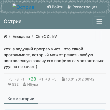
Войти
Регистрация
Острие
Анекдоты
Ctrl+C Ctrl+V
xxx: а ведущий программист - это такой
программист, который может решить любую
поставленную задачу его профиля самостоятельно.
yyy: но не хочет )
+28
-5
-3
-1
+1
+3
+5
16.01.2012
06:42
532
Ибука
Комментарии