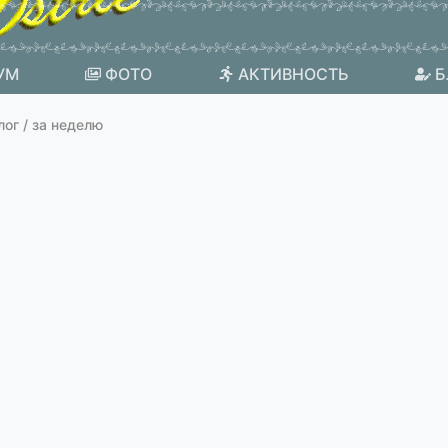
УМ
ФОТО
АКТИВНОСТЬ
Б
лог / за неделю