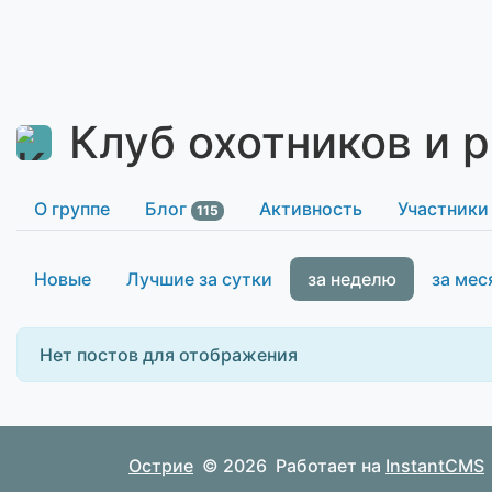
Клуб охотников и 
О группе
Блог
Активность
Участники
115
Новые
Лучшие за сутки
за неделю
за мес
Нет постов для отображения
Острие
© 2026
Работает на
InstantCMS