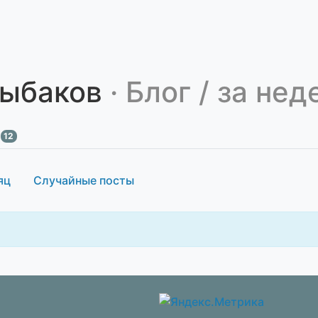
рыбаков
· Блог / за не
12
яц
Случайные посты