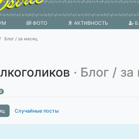
УМ
ФОТО
АКТИВНОСТЬ
Б
Блог / за месяц
алкоголиков
· Блог / з
2
яц
Случайные посты