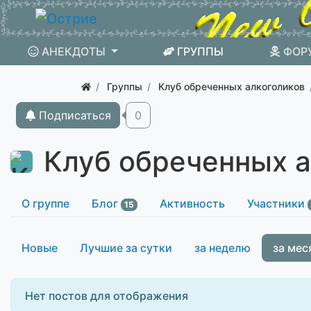
АНЕКДОТЫ
ГРУППЫ
ФОР
Группы
Клуб обреченных алкоголиков
Подписаться
0
Клуб обреченных 
О группе
Блог
Активность
Участники
15
Новые
Лучшие за сутки
за неделю
за мес
Нет постов для отображения