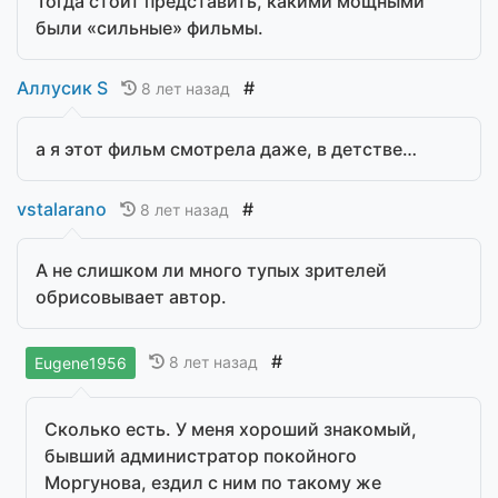
Тогда стоит представить, какими мощными
были «сильные» фильмы.
Аллусик S
#
8 лет назад
а я этот фильм смотрела даже, в детстве…
vstalarano
#
8 лет назад
А не слишком ли много тупых зрителей
обрисовывает автор.
#
8 лет назад
Eugene1956
Сколько есть. У меня хороший знакомый,
бывший администратор покойного
Моргунова, ездил с ним по такому же