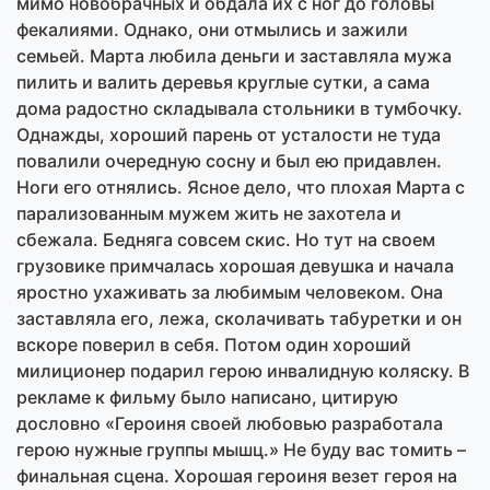
мимо новобрачных и обдала их с ног до головы
фекалиями. Однако, они отмылись и зажили
семьей. Марта любила деньги и заставляла мужа
пилить и валить деревья круглые сутки, а сама
дома радостно складывала стольники в тумбочку.
Однажды, хороший парень от усталости не туда
повалили очередную сосну и был ею придавлен.
Ноги его отнялись. Ясное дело, что плохая Марта с
парализованным мужем жить не захотела и
сбежала. Бедняга совсем скис. Но тут на своем
грузовике примчалась хорошая девушка и начала
яростно ухаживать за любимым человеком. Она
заставляла его, лежа, сколачивать табуретки и он
вскоре поверил в себя. Потом один хороший
милиционер подарил герою инвалидную коляску. В
рекламе к фильму было написано, цитирую
дословно «Героиня своей любовью разработала
герою нужные группы мышц.» Не буду вас томить –
финальная сцена. Хорошая героиня везет героя на