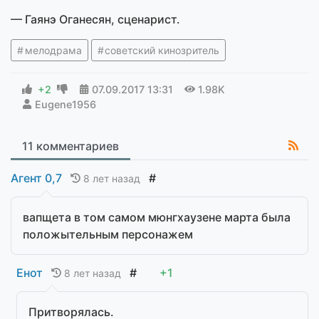
— Гаянэ Оганесян, сценарист.
мелодрама
советский кинозритель
+2
07.09.2017
13:31
1.98K
Eugene1956
11 комментариев
Агент 0,7
#
8 лет назад
вапщета в том самом мюнгхаузене марта была
положытельным персонажем
Енот
#
+1
8 лет назад
Притворялась.