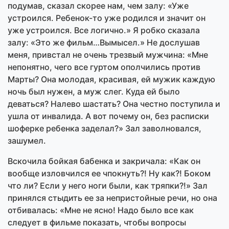
подумав, сказал скорее нам, чем залу: «Уже
устроился. Ребенок-то уже родился и значит он
уже устроился. Все логично.» Я робко сказала
залу: «Это же фильм…Вымысел.» Не дослушав
меня, привстал не очень трезвый мужчина: «Мне
непонятно, чего все гуртом ополчились против
Марты? Она молодая, красивая, ей мужик каждую
ночь был нужен, а муж слег. Куда ей было
деваться? Налево шастать? Она честно поступила и
ушла от инвалида. А вот почему он, без расписки
шоферке ребенка заделал?» Зал заволновался,
зашумел.
Вскочила бойкая бабенка и закричала: «Как он
вообще изловчился ее чпокнуть?! Ну как?! Боком
что ли? Если у него ноги были, как тряпки?!» Зал
принялся стыдить ее за непристойные речи, но она
отбивалась: «Мне не ясно! Надо было все как
следует в фильме показать, чтобы вопросы