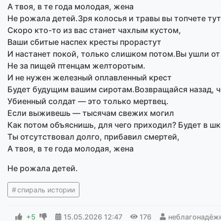
А твоя, в те года молодая, жена
Не рожала детей.Зря колосья и травы вы топчете тут
Скоро кто-то из вас станет чахлым кустом,
Ваши сбитые наспех кресты прорастут
И настанет покой, только слишком потом.Вы ушли от 
Не за пищей птенцам желторотым.
И не нужен железный оплавленный крест
Будет будущим вашим сиротам.Возвращайся назад, че
Убиенный солдат — это только мертвец.
Если выживешь — тысячам свежих могил
Как потом объяснишь, для чего приходил? Будет в шк
Ты отсутствовал долго, прибавил смертей,
А твоя, в те года молодая, жена
Не рожала детей.
спираль истории
+5
15.05.2026
12:47
176
неблагонадёж