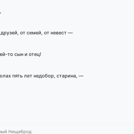
,
друзей, от семей, от невест —
й-то сын и отец!
олах пять лет недобор, старина, —
ный Нищеброд