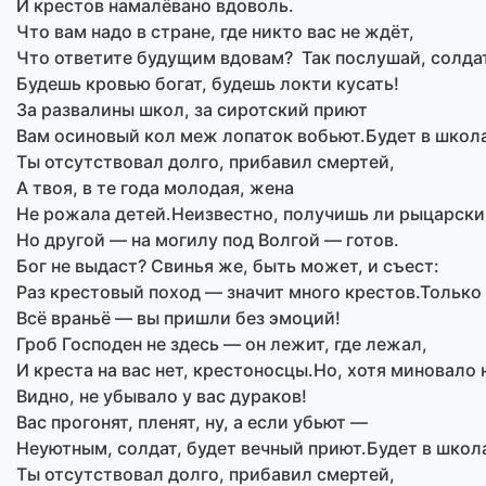
И крестов намалёвано вдоволь.
Что вам надо в стране, где никто вас не ждёт,
Что ответите будущим вдовам? Так послушай, солдат
Будешь кровью богат, будешь локти кусать!
За развалины школ, за сиротский приют
Вам осиновый кол меж лопаток вобьют.Будет в школа
Ты отсутствовал долго, прибавил смертей,
А твоя, в те года молодая, жена
Не рожала детей.Неизвестно, получишь ли рыцарски
Но другой — на могилу под Волгой — готов.
Бог не выдаст? Свинья же, быть может, и съест:
Раз крестовый поход — значит много крестов.Только
Всё враньё — вы пришли без эмоций!
Гроб Господен не здесь — он лежит, где лежал,
И креста на вас нет, крестоносцы.Но, хотя миновало 
Видно, не убывало у вас дураков!
Вас прогонят, пленят, ну, а если убьют —
Неуютным, солдат, будет вечный приют.Будет в школа
Ты отсутствовал долго, прибавил смертей,