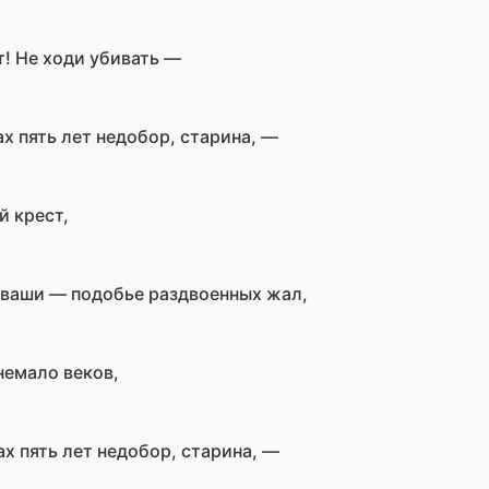
! Не ходи убивать —
х пять лет недобор, старина, —
й крест,
 ваши — подобье раздвоенных жал,
немало веков,
х пять лет недобор, старина, —