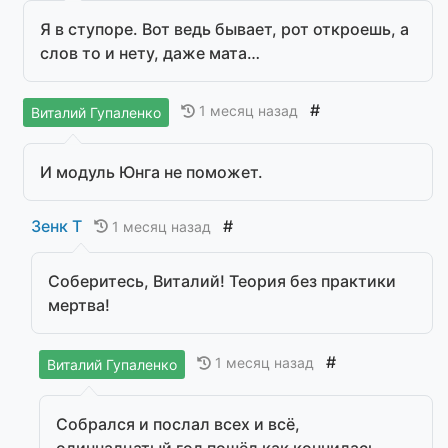
Я в ступоре. Вот ведь бывает, рот откроешь, а
слов то и нету, даже мата…
#
1 месяц назад
Виталий Гупаленко
И модуль Юнга не поможет.
Зенк Т
#
1 месяц назад
Соберитесь, Виталий! Теория без практики
мертва!
#
1 месяц назад
Виталий Гупаленко
Собрался и послал всех и всё,
одиннадцатый год пошёл как кончилась