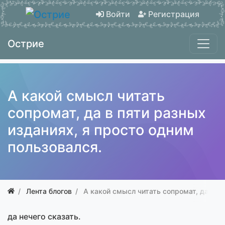
Войти
Регистрация
Острие
А какой смысл читать
сопромат, да в пяти разных
изданиях, я просто одним
пользовался.
Лента блогов
А какой смысл читать сопромат, да в п
да нечего сказать.