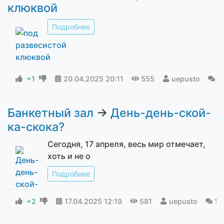
клюквой
Подробнее
+1
20.04.2025
20:11
555
uepusto
0
Банкетный зал
→
День-день-ской-
ка-скока?
Сегодня, 17 апреля, весь мир отмечает,
хоть и не о
Подробнее
+2
17.04.2025
12:19
581
uepusto
1