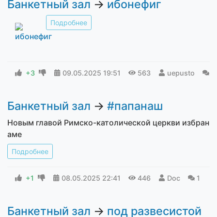
Банкетный зал
→
ибонефиг
Подробнее
+3
09.05.2025
19:51
563
uepusto
7
Банкетный зал
→
#папанаш
Новым главой Римско-католической церкви избран
аме
Подробнее
+1
08.05.2025
22:41
446
Doc
1
Банкетный зал
→
под развесистой