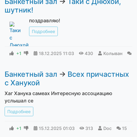
Банкетный зал
→
Таки с Днюхой,
шутник!
поздравляю!
Подробнее
+1
18.12.2025
11:03
430
Колыван
1
Банкетный зал
→
Всех причастных
с Ханукой
Хаг Ханука самеах Интересную ассоциацию
услышал се
Подробнее
+1
15.12.2025
01:03
313
Doc
15