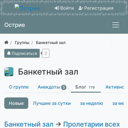
Войти
Регистрация
Острие
Группы
Банкетный зал
Подписаться
2
Банкетный зал
О группе
Анекдоты
Блог
Активнос
3
778
Новые
Лучшие за сутки
за неделю
за мес
Банкетный зал
→
Пролетарии всех