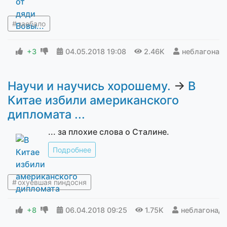
заебало
+3
04.05.2018
19:08
2.46K
неблагонад
Научи и научись хорошему.
→
В
Китае избили американского
дипломата ...
... за плохие слова о Сталине.
Подробнее
охуевшая пиндосня
+8
06.04.2018
09:25
1.75K
неблагонад