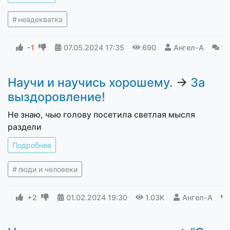
неадекватка
-1
07.05.2024
17:35
690
Ангел-А
16
Научи и научись хорошему.
→
За
выздоровление!
Не знаю, чью голову посетила светлая мысля
раздели
Подробнее
люди и человеки
+2
01.02.2024
19:30
1.03K
Ангел-А