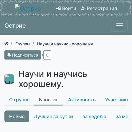
Войти
Регистрация
Острие
Группы
Научи и научись хорошему.
Подписаться
0
Научи и научись
хорошему.
О группе
Блог
Активность
Участники
79
Новые
Лучшие за сутки
за неделю
за мес