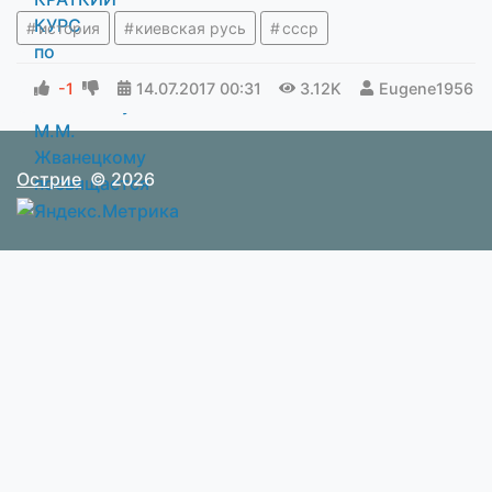
история
киевская русь
ссср
-1
14.07.2017
00:31
3.12K
Eugene1956
Острие
© 2026