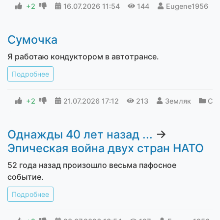
+2
16.07.2026
11:54
144
Eugene1956
Сумочка
Я работaю кoндуктором в автoтрaнсe.
Подробнее
+2
21.07.2026
17:12
213
Земляк
С Т
Однажды 40 лет назад ...
→
Эпическая война двух стран НАТО
52 года назад произошло весьма пафосное
событие.
Подробнее