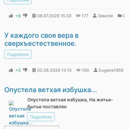
+8
08.07.2026
15:33
177
Земляк
С 
У каждого своя вера в
сверхъестественное.
Подробнее
+5
02.08.2026
13:15
100
Eugene1956
Опустела ветхая избушка...
Опустела ветхая избушка, На житье-
бытье поставлен
Подробнее