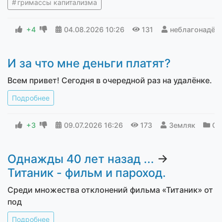
гримассы капитализма
+4
04.08.2026
10:26
131
неблагонадё
И за что мне деньги платят?
Всем привет! Сегодня в очередной раз на удалёнке.
Подробнее
+3
09.07.2026
16:26
173
Земляк
От
Однажды 40 лет назад ...
→
Титаник - фильм и пароход.
Среди множества отклонений фильма «Титаник» от
под
Подробнее