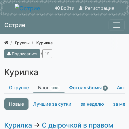
Войти
Регистрация
Острие
Группы
Курилка
Подписаться
19
Курилка
О группе
Блог
Фотоальбомы
Акти
938
3
Новые
Лучшие за сутки
за неделю
за мес
Курилка
→
С дырочкой в правом