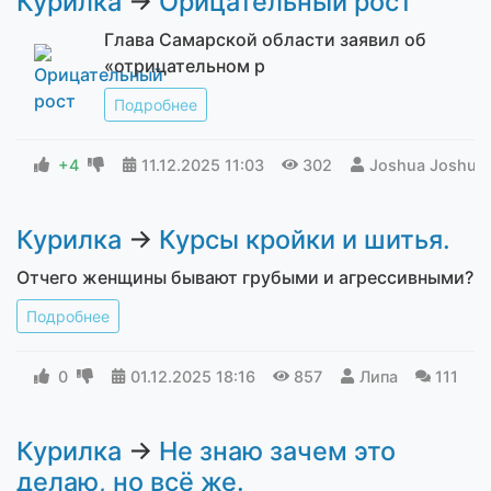
Курилка
→
Орицательный рост
Глава Самарской области заявил об
«отрицательном р
Подробнее
+4
11.12.2025
11:03
302
Joshua Joshua
Курилка
→
Курсы кройки и шитья.
Отчего женщины бывают грубыми и агрессивными?
Подробнее
0
01.12.2025
18:16
857
Липа
111
Курилка
→
Не знаю зачем это
делаю, но всё же.