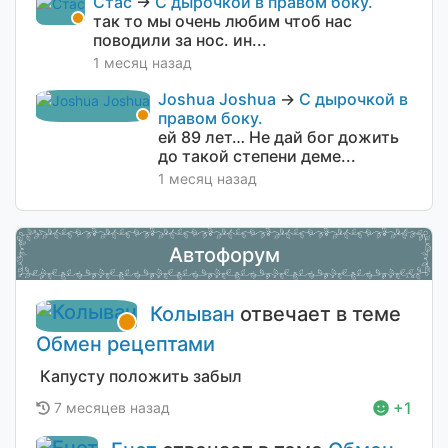
Стас
→
С дырочкой в правом боку.
так то мы очень любим чтоб нас
поводили за нос. ин...
1 месяц назад
Joshua Joshua
→
С дырочкой в
правом боку.
ей 89 лет… Не дай бог дожить
до такой степени деме...
1 месяц назад
Автофорум
Колыван
отвечает в теме
Обмен рецептами
Капусту положить забыл
+1
7 месяцев назад