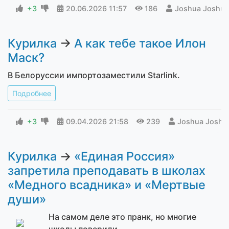
+3
20.06.2026
11:57
186
Joshua Joshua
Курилка
→
А как тебе такое Илон
Маск?
В Белоруссии импортозаместили Starlink.
Подробнее
+3
09.04.2026
21:58
239
Joshua Joshu
Курилка
→
«Единая Россия»
запретила преподавать в школах
«Медного всадника» и «Мертвые
души»
На самом деле это пранк, но многие
школы поверили