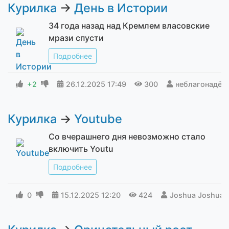
Курилка
→
День в Истории
34 года назад над Кремлем власовские
мрази спусти
Подробнее
+2
26.12.2025
17:49
300
неблагонадё
Курилка
→
Youtube
Со вчерашнего дня невозможно стало
включить Youtu
Подробнее
0
15.12.2025
12:20
424
Joshua Joshua