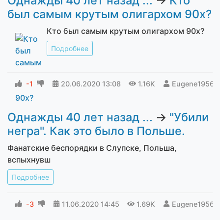
Однажды 40 лет назад ...
→
Кто
был самым крутым олигархом 90х?
Кто был самым крутым олигархом 90х?
Подробнее
-1
20.06.2020
13:08
1.16K
Eugene1956
Однажды 40 лет назад ...
→
"Убили
негра". Как это было в Польше.
Фанатские беспорядки в Слупске, Польша,
вспыхнувш
Подробнее
-3
11.06.2020
14:45
1.69K
Eugene1956