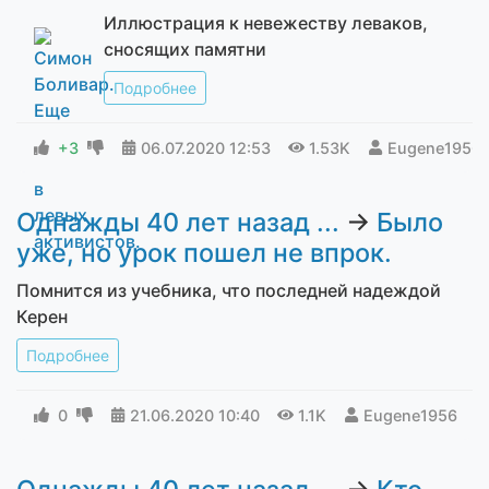
Иллюстрация к невежеству леваков,
сносящих памятни
Подробнее
+3
06.07.2020
12:53
1.53K
Eugene1956
Однажды 40 лет назад ...
→
Было
уже, но урок пошел не впрок.
Помнится из учебника, что последней надеждой
Керен
Подробнее
0
21.06.2020
10:40
1.1K
Eugene1956