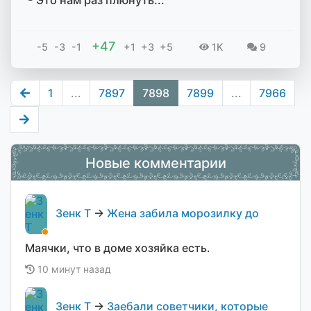
+47
-5
-3
-1
+1
+3
+5
1K
9
1
...
7897
7898
7899
...
7966
Новые комментарии
Зенк Т
→
Жена забила морозилку до
Маячки, что в доме хозяйка есть.
10 минут назад
Зенк Т
→
Заебали советчики, которые