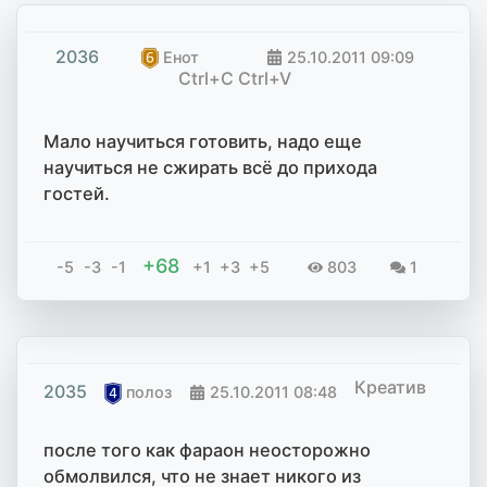
2036
Енот
25.10.2011
09:09
Ctrl+C Ctrl+V
Мало научиться готовить, надо еще
научиться не сжирать всё до прихода
гостей.
+68
-5
-3
-1
+1
+3
+5
803
1
Креатив
2035
полоз
25.10.2011
08:48
после того как фараон неосторожно
обмолвился, что не знает никого из