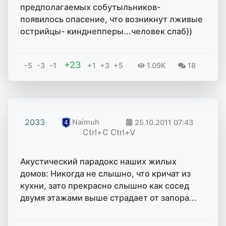
предполагаемых собутыльников-
появилось опасение, что возникнут лживые
острийцы- кинднепперы...человек слаб))
+23
-5
-3
-1
+1
+3
+5
1.09K
18
2033
Naimuh
25.10.2011
07:43
Ctrl+C Ctrl+V
Акустический парадокс наших жилых
домов: Никогда не слышно, что кричат из
кухни, зато прекрасно слышно как сосед
двумя этажами выше страдает от запора...