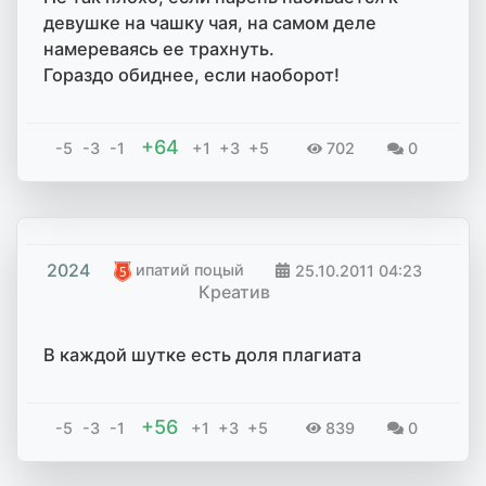
девушке на чашку чая, на самом деле
намереваясь ее трахнуть.
Гораздо обиднее, если наоборот!
+64
-5
-3
-1
+1
+3
+5
702
0
2024
ипатий поцый
25.10.2011
04:23
Креатив
В каждой шутке есть доля плагиата
+56
-5
-3
-1
+1
+3
+5
839
0