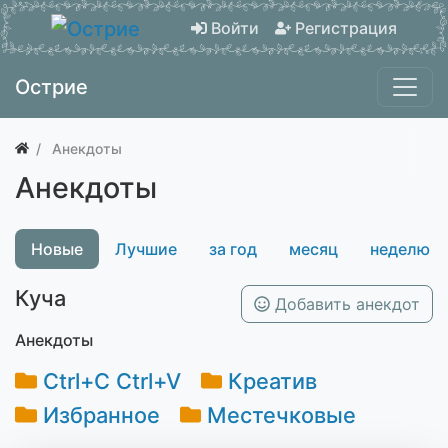
Войти
Регистрация
Острие
Анекдоты
Анекдоты
Новые
Лучшие
за год
месяц
неделю
Куча
Добавить анекдот
Анекдоты
Ctrl+C Ctrl+V
Креатив
Избранное
Местечковые