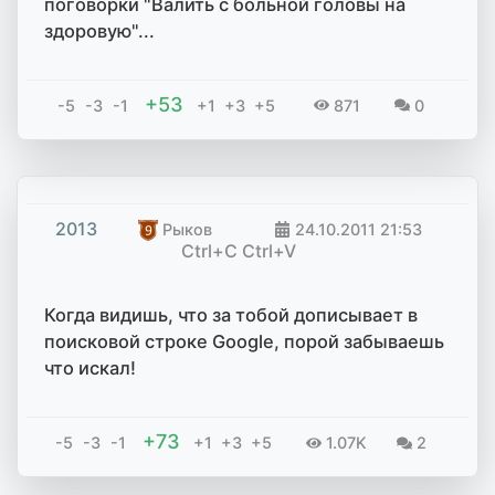
поговорки "Валить с больной головы на
здоровую"...
+53
-5
-3
-1
+1
+3
+5
871
0
2013
Рыков
24.10.2011
21:53
Ctrl+C Ctrl+V
Когда видишь, что за тобой дописывает в
поисковой строке Google, порой забываешь
что искал!
+73
-5
-3
-1
+1
+3
+5
1.07K
2