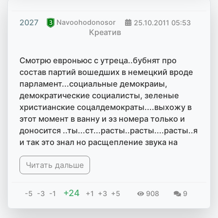
2027
Navoohodonosor
25.10.2011
05:53
Креатив
Смотрю евроньюс с утреца..бубнят про
состав партий вошедших в немецкий вроде
парламент...социальные демокраиы,
демократические социалисты, зеленые
христианские соцалдемократы....выхожу в
этот момент в ванну и эз номера только и
доносится ..ты...ст...расты..расты....расты..я
и так это знал но расщепление звука на
истину и телешелуху в результате
Читать дальше
рефракции
+24
-5
-3
-1
+1
+3
+5
908
9