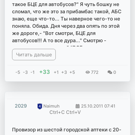
такое БЦЕ для автобусов?" Я чуть бошку не
сломал, что же это за прибамбас такой, АБС
знаю, еще что-то... Ты наверное чего-то не
поняла. Обида. Дня через два опять по этой
же дороге,- "Вот смотри, БЦЕ для
автобусов!!! А то все дура..." Смотрю -
магазин автозапчастей "ВСЕ для
Читать дальше
автобусов"...
+33
-5
-3
-1
+1
+3
+5
772
0
2029
Naimuh
25.10.2011
07:41
Ctrl+C Ctrl+V
Провизор из шестой городской аптеки с 20-