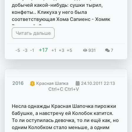
добычей какой-нибудь: сушки тырил,
конфеты.. Кликуха у него была
соответствующая Хома Сапиенс - Хомяк
Разумный. От того и помер раньше срока:
Читать дальше
стырил у меня пластилинового индейца,
приволок к себе в клетку и втихую
отхомячил ему ногу..
+17
-5
-3
-1
+1
+3
+5
931
7
2016
Красная Шапка
24.10.2011
22:13
Ctrl+C Ctrl+V
Несла однажды Красная Шапочка пирожки
бабушке, а навстречу ей Колобок катится.
То ли оступилась девочка, то ли ещё как, но
одним Колобком стало меньше, а одним