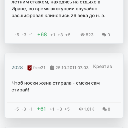
летним стажем, находясь на отдыхе в
Иране, во время экскурсии случайно
расшифровал клинопись 26 века до н. э.
+68
-5
-3
-1
+1
+3
+5
823
0
Креатив
2028
free21
25.10.2011
07:03
Чтоб носки жена стирала - смски сам
стирай!
+61
-5
-3
-1
+1
+3
+5
1.01K
8