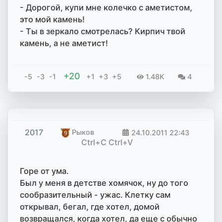
- Дорогой, купи мне колечко с аметистом,
это мой камень!
- Ты в зеркало смотрелась? Кирпич твой
камень, а не аметист!
+20
-5
-3
-1
+1
+3
+5
1.48K
4
2017
Рыков
24.10.2011
22:43
Ctrl+C Ctrl+V
Горе от ума.
Был у меня в детстве хомячок, ну до того
сообразительный - ужас. Клетку сам
открывал, бегал, где хотел, домой
возвращался, когда хотел, да еще с обычно