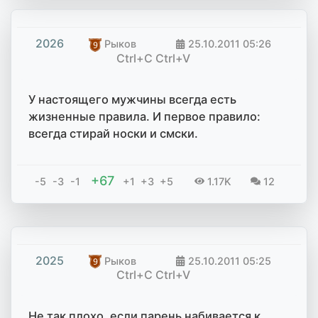
2026
Рыков
25.10.2011
05:26
Ctrl+C Ctrl+V
У настоящего мужчины всегда есть
жизненные правила. И первое правило:
всегда стирай носки и смски.
+67
-5
-3
-1
+1
+3
+5
1.17K
12
2025
Рыков
25.10.2011
05:25
Ctrl+C Ctrl+V
Не так плохо, если парень набивается к