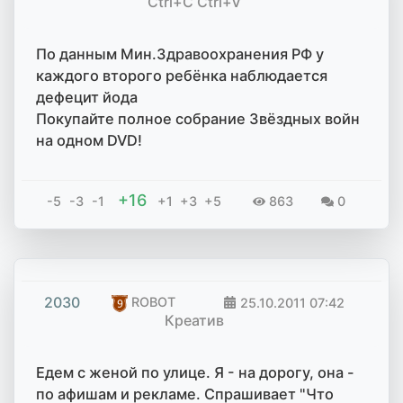
Ctrl+C Ctrl+V
По данным Мин.Здравоохранения РФ у
каждого второго ребёнка наблюдается
дефецит йода
Покупайте полное собрание Звёздных войн
на одном DVD!
+16
-5
-3
-1
+1
+3
+5
863
0
2030
ROBOT
25.10.2011
07:42
Креатив
Едем с женой по улице. Я - на дорогу, она -
по афишам и рекламе. Спрашивает "Что